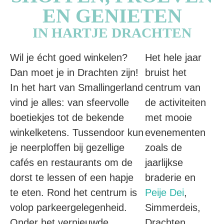
EN GENIETEN
IN HARTJE DRACHTEN
Wil je écht goed winkelen?
Het hele jaar
Dan moet je in Drachten zijn!
bruist het
In het hart van Smallingerland
centrum van
vind je alles: van sfeervolle
de activiteiten
boetiekjes tot de bekende
met mooie
winkelketens. Tussendoor kun
evenementen
je neerploffen bij gezellige
zoals de
cafés en restaurants om de
jaarlijkse
dorst te lessen of een hapje
braderie en
te eten. Rond het centrum is
Peije Dei
,
volop parkeergelegenheid.
Simmerdeis,
Onder het vernieuwde
Drachten