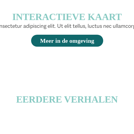
INTERACTIEVE KAART
ectetur adipiscing elit. Ut elit tellus, luctus nec ullamcor
Meer in de omgeving
EERDERE VERHALEN
Life Run brengt
Vier Koningsda
hten in beweging
Drachten