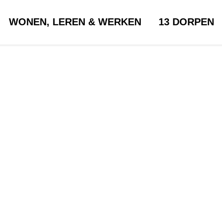
WONEN, LEREN & WERKEN
13 DORPEN
Home
>
Thema's
THEMA’S