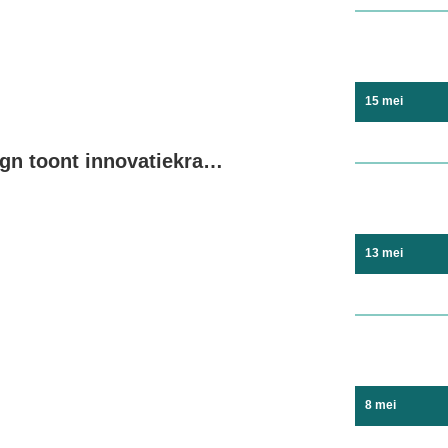
15 mei
Youth Design toont innovatiekracht van jonge makers in Drachten
13 mei
8 mei