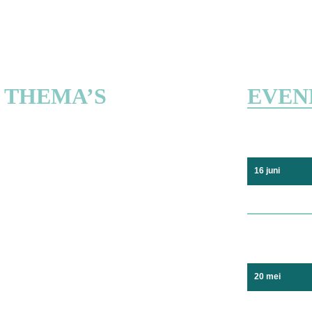
N THEMA’S
EVEN
16 juni
20 mei