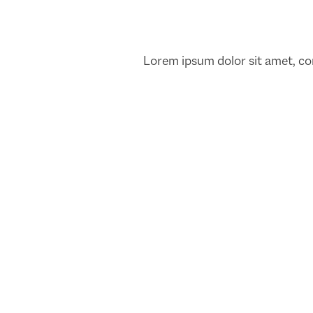
Lorem ipsum dolor sit amet, cons
Muzyksimmer: 5
Love
weekenden muziek,
Drac