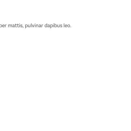
per mattis, pulvinar dapibus leo.
g in
De Friese goudmijn van
Philips