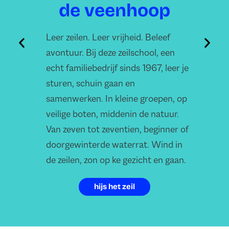
de veenhoop
Leer zeilen. Leer vrijheid. Beleef
Slo
avontuur. Bij deze zeilschool, een
kie
echt familiebedrijf sinds 1967, leer je
bot
sturen, schuin gaan en
Fri
samenwerken. In kleine groepen, op
veilige boten, middenin de natuur.
Van zeven tot zeventien, beginner of
doorgewinterde waterrat. Wind in
de zeilen, zon op ke gezicht en gaan.
hijs het zeil