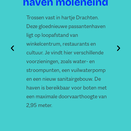
haven moleneind
Trossen vast in hartje Drachten.
Een
Deze gloednieuwe passantenhaven
het
ligt op loopafstand van
pas
winkelcentrum, restaurants en
gem
cultuur. Je vindt hier verschillende
wat
voorzieningen, zoals water- en
met
stroompunten, een vuilwaterpomp
en een nieuw sanitairgebouw. De
haven is bereikbaar voor boten met
een maximale doorvaarthoogte van
2,95 meter.