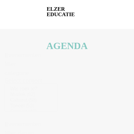
ELZER
EDUCATIE
AGENDA
Evenementen
filter
categorie
Select content
Evenementen
filter datum