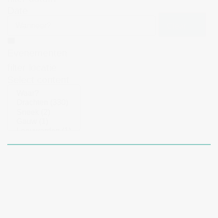
Date
Clear
Evenementen
filter locatie
Select content