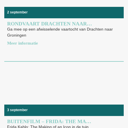
2 september
RONDVAART DRACHTEN NAAR GRONINGEN
Ga mee op een afwisselende vaartocht van Drachten naar
Groningen
Meer informatie
3 september
BUITENFILM – FRIDA: THE MAKING OF AN ICON
Frida Kahlo: The Making of an Icon in de tuin