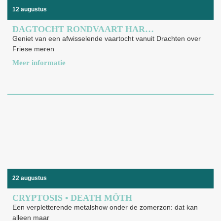
12 augustus
DAGTOCHT RONDVAART HARMONIE DRACHTEN-WEERRIBBEN
Geniet van een afwisselende vaartocht vanuit Drachten over
Friese meren
Meer informatie
22 augustus
CRYPTOSIS • DEATH MÖTH
Een verpletterende metalshow onder de zomerzon: dat kan
alleen maar