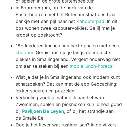
of spelen in de grote buitenspeeltuin!
In Boornbergum, op de hoek van de
Easterbuorren met het Butenom staat een fraai
bankje met een pijl naar het
Kabouterpad
. In dit
bos wonen twee kaboutervolkjes. Ga jij met je
kroost op zoektocht?
18+ kinderen kunnen hun hart ophalen met een
e-
chopper
. Geruisloos rijd je langs de mooiste
plekjes in Smallingerland. Vergeet onderweg niet
om aan te steken bij een
mooie lunch-horeca
!
Wist je dat je in Smallingerland ook modern kunt
schatzoeken? Dat kan met de app Geocaching:
lekker speuren en puzzelen!
Verkoeling zoek je natuurlijk aan het water.
Zwemmen, spelen en picknicken kun je heel goed
bij
Paviljoen De Leyen
, of bij het strandje aan
de Smalle Ee.
Doe je het liever wat rustiger aan? In de vijvers