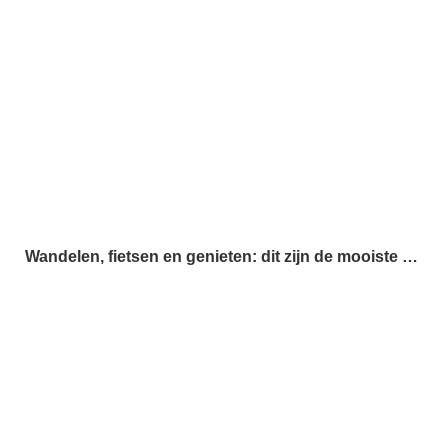
Drachten
De Tike
De Veenhoop
Dertien
dorpen
Doen
Goëngahuizen
Kinderen
Natuur
Opeinde
Oude
en Doen
Wandelen, fietsen en genieten: dit zijn de mooiste natuurgebieden in Smallingerland