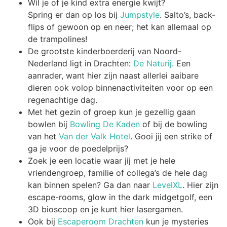
Wil je of je kind extra energie kwijt?
Spring er dan op los bij
Jumpstyle
. Salto’s, back-
flips of gewoon op en neer; het kan allemaal op
de trampolines!
De grootste kinderboerderij van Noord-
Nederland ligt in Drachten:
De Naturij
. Een
aanrader, want hier zijn naast allerlei aaibare
dieren ook volop binnenactiviteiten voor op een
regenachtige dag.
Met het gezin of groep kun je gezellig gaan
bowlen bij
Bowling De Kaden
of bij de bowling
van het
Van der Valk Hotel
. Gooi jij een strike of
ga je voor de poedelprijs?
Zoek je een locatie waar jij met je hele
vriendengroep, familie of collega’s de hele dag
kan binnen spelen? Ga dan naar
LevelXL
. Hier zijn
escape-rooms, glow in the dark midgetgolf, een
3D bioscoop en je kunt hier lasergamen.
Ook bij
Escaperoom Drachten
kun je mysteries