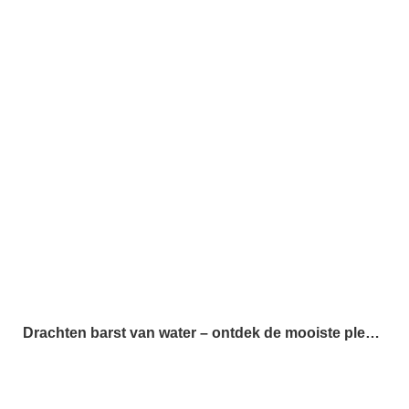
Drachten
De Veenhoop
Dertien
dorpen
Doen
Jongeren
Kinderen
Natuur
Oudega
Rottevalle
ee
Watersport
Zien en Doen
Drachten barst van water – ontdek de mooiste plekken om te varen, zwemmen en genieten