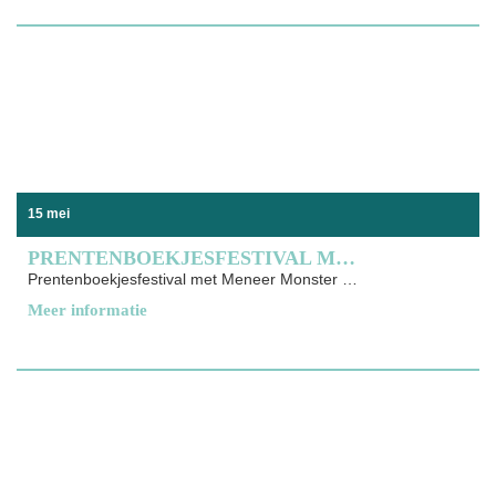
15 mei
PRENTENBOEKJESFESTIVAL MET MENEER MONSTER
Prentenboekjesfestival met Meneer Monster komt naar De Lawei Een gezellig
Meer informatie